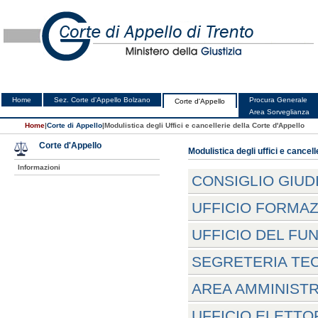
Home
Sez. Corte d'Appello Bolzano
Procura Generale
Corte d'Appello
Area Sorveglianza
Home
|
Corte di Appello
|
Modulistica degli Uffici e cancellerie della Corte d'Appello
Corte d'Appello
Modulistica degli uffici e cancell
Informazioni
CONSIGLIO GIUD
UFFICIO FORMA
UFFICIO DEL FUN
SEGRETERIA TEC
AREA AMMINISTR
UFFICIO ELETTO