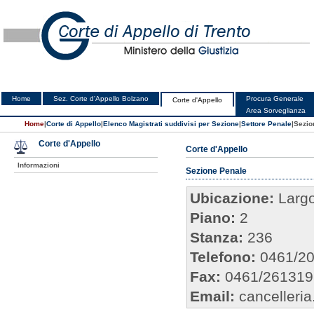
Home
Sez. Corte d'Appello Bolzano
Procura Generale
Corte d'Appello
Area Sorveglianza
Home
|
Corte di Appello
|
Elenco Magistrati suddivisi per Sezione
|
Settore Penale
|
Sezio
Corte d'Appello
Corte d'Appello
Informazioni
Sezione Penale
Ubicazione:
Largo 
Piano:
2
Stanza:
236
Telefono:
0461/2
Fax:
0461/261319
Email:
cancelleria