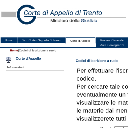
Home
Sez. Corte d'Appello Bolzano
Procura Generale
Corte d'Appello
Area Sorveglianza
Home
|
Codici di iscrizione a ruolo
Corte d'Appello
Codici di iscrizione a ruolo
Informazioni
Per effettuare l'isc
codice.
Per cercare tale c
eventualmente un f
visualizzare le mate
le materie dal menu
visualizzerete tutti 