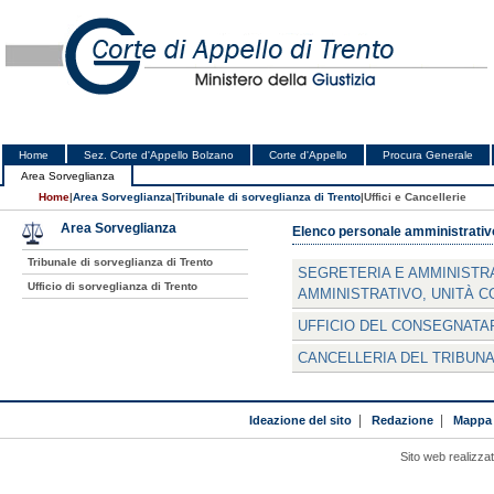
Home
Sez. Corte d'Appello Bolzano
Corte d'Appello
Procura Generale
Area Sorveglianza
Home
|
Area Sorveglianza
|
Tribunale di sorveglianza di Trento
|
Uffici e Cancellerie
Area Sorveglianza
Elenco personale amministrativo 
Tribunale di sorveglianza di Trento
SEGRETERIA E AMMINISTR
Ufficio di sorveglianza di Trento
AMMINISTRATIVO, UNITÀ C
UFFICIO DEL CONSEGNATA
CANCELLERIA DEL TRIBUNA
Ideazione del sito
|
Redazione
|
Mappa 
Sito web realizza