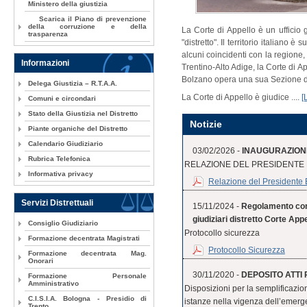
Ministero della giustizia
Scarica il Piano di prevenzione
della corruzione e della
La Corte di Appello è un ufficio g
trasparenza
"distretto". Il territorio italiano è 
alcuni coincidenti con la regione
Informazioni
Trentino-Alto Adige, la Corte di A
Bolzano opera una sua Sezione d
Delega Giustizia – R.T.A.A.
La Corte di Appello è giudice ....
[
Comuni e circondari
Stato della Giustizia nel Distretto
Notizie
Piante organiche del Distretto
Calendario Giudiziario
03/02/2026 -
INAUGURAZIONE
Rubrica Telefonica
RELAZIONE DEL PRESIDENTE
Informativa privacy
Relazione del Presidente
Servizi Distrettuali
15/11/2024 -
Regolamento conc
giudiziari distretto Corte Ap
Consiglio Giudiziario
Protocollo sicurezza
Formazione decentrata Magistrati
Protocollo Sicurezza
Formazione decentrata Mag.
Onorari
30/11/2020 -
DEPOSITO ATTI P
Formazione Personale
Amministrativo
Disposizioni per la semplificazion
C.I.S.I.A. Bologna - Presidio di
istanze nella vigenza dell’emerg
Trento