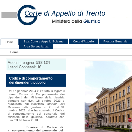
Sez. Corte d'Appello Bolzano
Corte d'Appello
Procura Generale
Home
Area Sorveglianza
Home
Accessi pagine:
598,124
Utenti Connessi:
16
Codice di comportamento
dei dipendenti pubblici
Dal 1° gennaio 2024 è entrato in vigore il
nuovo Codice di Comportamento dei
dipendenti del Ministero della giustizia
adottato con d.m. 18 ottobre 2023 e
pubblicato sul Bollettino Ufficiale del
Ministero della giustizia n. 20 del 31
ottobre 2023, che ha sostituito il Codice
di comportamento del personale del
Ministero della giustizia, adottato con
d.m. 23 febbraio 2018
Scarica il Codice di
comportamento del personale del