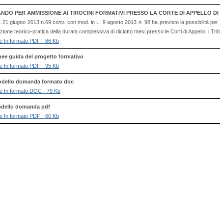
NDO PER AMMISSIONE AI TIROCINI FORMATIVI PRESSO LA CORTE DI APPELLO DI
L. 21 giugno 2013 n.69 conv. con mod. in L. 9 agosto 2013 n. 98 ha previsto la possibilità pe
ione teorico-pratica della durata complessiva di diciotto mesi presso le Corti di Appello, i Tribuna
file In formato PDF - 86 Kb
nee guida del progetto formativo
file In formato PDF - 95 Kb
dello domanda formato doc
file In formato DOC - 79 Kb
dello domanda pdf
file In formato PDF - 60 Kb