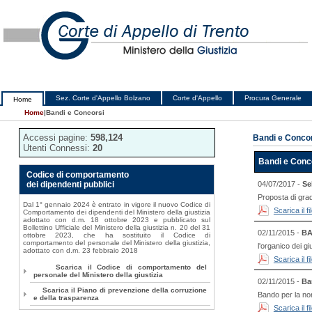
Sez. Corte d'Appello Bolzano
Corte d'Appello
Procura Generale
Home
Home
|
Bandi e Concorsi
Accessi pagine:
598,124
Bandi e Conco
Utenti Connessi:
20
Bandi e Conc
Codice di comportamento
dei dipendenti pubblici
04/07/2017 -
Se
Proposta di gra
Dal 1° gennaio 2024 è entrato in vigore il nuovo Codice di
Scarica il 
Comportamento dei dipendenti del Ministero della giustizia
adottato con d.m. 18 ottobre 2023 e pubblicato sul
Bollettino Ufficiale del Ministero della giustizia n. 20 del 31
02/11/2015 -
BA
ottobre 2023, che ha sostituito il Codice di
comportamento del personale del Ministero della giustizia,
l'organico dei gi
adottato con d.m. 23 febbraio 2018
Scarica il 
Scarica il Codice di comportamento del
personale del Ministero della giustizia
02/11/2015 -
Ba
Scarica il Piano di prevenzione della corruzione
Bando per la nom
e della trasparenza
Scarica il 