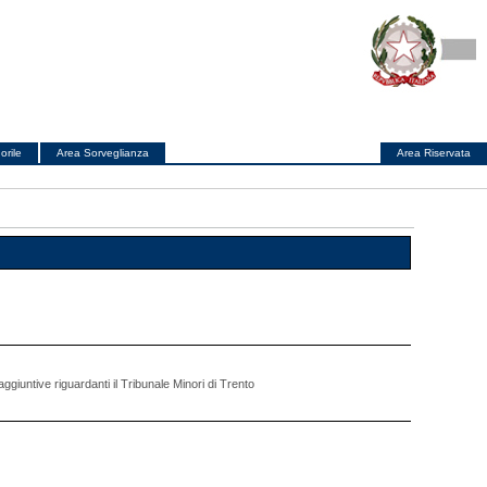
orile
Area Sorveglianza
Area Riservata
aggiuntive riguardanti il Tribunale Minori di Trento