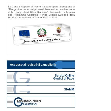
La Corte d'Appello di Trento ha partecipato al progetto di
"Riorganizzazione dei processi lavorativi e ottimizzazione
delle risorse degli Uffici Giudiziari", finanziato nell'ambito
del Programma Operativo Fondo Sociale Europeo della
Provincia Autonoma di Trento 2007 – 2013.
Accesso ai registri di cancelleria
Servizi Online
Giudici di Pace
SIAMM