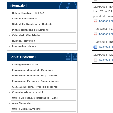
Informazioni
13/03/2014 -
BA
L'art. 73 del D.
Delega Giustizia – R.T.A.A.
periodo di formaz
Comuni e circondari
Scarica il 
Stato della Giustizia nel Distretto
13/03/2014 -
Li
Piante organiche del Distretto
Scarica il 
Calendario Giudiziario
Rubrica Telefonica
13/03/2014 -
mo
Informativa privacy
Scarica il 
13/03/2014 -
Mo
Servizi Distrettuali
Scarica il 
Consiglio Giudiziario
Formazione decentrata Magistrati
Formazione decentrata Mag. Onorari
Formazione Personale Amministrativo
C.I.S.I.A. Bologna - Presidio di Trento
Commissariato usi civici
Ufficio Distrettuale Informatica - U.D.I.
Area Elettorale
Ufficio Esami avvocato