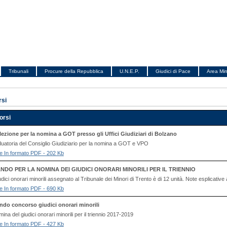
Tribunali
Procure della Repubblica
U.N.E.P.
Giudici di Pace
Area Min
rsi
orsi
lezione per la nomina a GOT presso gli Uffici Giudiziari di Bolzano
duatoria del Consiglio Giudiziario per la nomina a GOT e VPO
file In formato PDF - 202 Kb
NDO PER LA NOMINA DEl GIUDICI ONORARI MINORILI PER IL TRIENNIO
udici onorari minorili assegnato al Tribunale dei Minori di Trento è di 12 unità. Note esplicative 
file In formato PDF - 690 Kb
ndo concorso giudici onorari minorili
ina del giudici onorari minorili per il triennio 2017-2019
file In formato PDF - 427 Kb