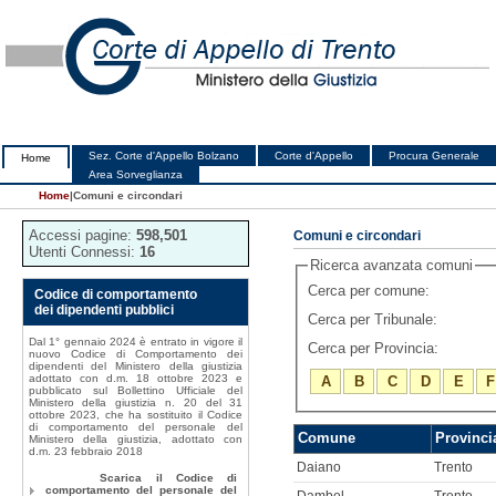
Sez. Corte d'Appello Bolzano
Corte d'Appello
Procura Generale
Home
Area Sorveglianza
Home
|
Comuni e circondari
Accessi pagine:
598,501
Comuni e circondari
Utenti Connessi:
16
Ricerca avanzata comuni
Cerca per comune:
Codice di comportamento
dei dipendenti pubblici
Cerca per Tribunale:
Dal 1° gennaio 2024 è entrato in vigore il
Cerca per Provincia:
nuovo Codice di Comportamento dei
dipendenti del Ministero della giustizia
adottato con d.m. 18 ottobre 2023 e
A
B
C
D
E
F
pubblicato sul Bollettino Ufficiale del
Ministero della giustizia n. 20 del 31
ottobre 2023, che ha sostituito il Codice
di comportamento del personale del
Comune
Provinci
Ministero della giustizia, adottato con
d.m. 23 febbraio 2018
Daiano
Trento
Scarica il Codice di
comportamento del personale del