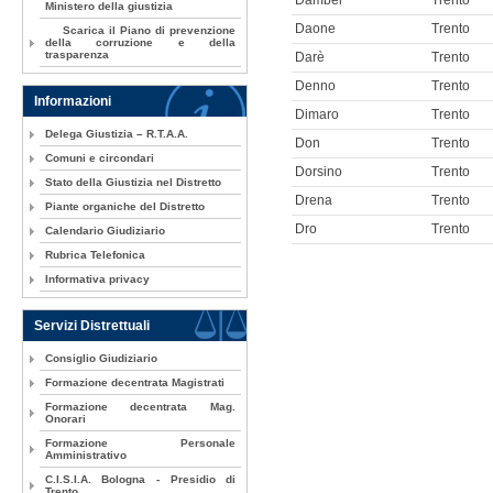
Dambel
Trento
Ministero della giustizia
Daone
Trento
Scarica il Piano di prevenzione
della corruzione e della
trasparenza
Darè
Trento
Denno
Trento
Informazioni
Dimaro
Trento
Delega Giustizia – R.T.A.A.
Don
Trento
Comuni e circondari
Dorsino
Trento
Stato della Giustizia nel Distretto
Drena
Trento
Piante organiche del Distretto
Dro
Trento
Calendario Giudiziario
Rubrica Telefonica
Informativa privacy
Servizi Distrettuali
Consiglio Giudiziario
Formazione decentrata Magistrati
Formazione decentrata Mag.
Onorari
Formazione Personale
Amministrativo
C.I.S.I.A. Bologna - Presidio di
Trento