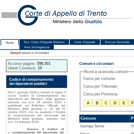
Sez. Corte d'Appello Bolzano
Corte d'Appello
Procura Generale
Home
Area Sorveglianza
Home
|
Comuni e circondari
Accessi pagine:
598,501
Comuni e circondari
Utenti Connessi:
19
Ricerca avanzata comuni
Cerca per comune:
Codice di comportamento
dei dipendenti pubblici
Cerca per Tribunale:
Dal 1° gennaio 2024 è entrato in vigore il
Cerca per Provincia:
nuovo Codice di Comportamento dei
dipendenti del Ministero della giustizia
adottato con d.m. 18 ottobre 2023 e
A
B
C
D
E
F
pubblicato sul Bollettino Ufficiale del
Ministero della giustizia n. 20 del 31
ottobre 2023, che ha sostituito il Codice
di comportamento del personale del
Comune
P
Ministero della giustizia, adottato con
d.m. 23 febbraio 2018
Garniga Terme
T
Scarica il Codice di
comportamento del personale del