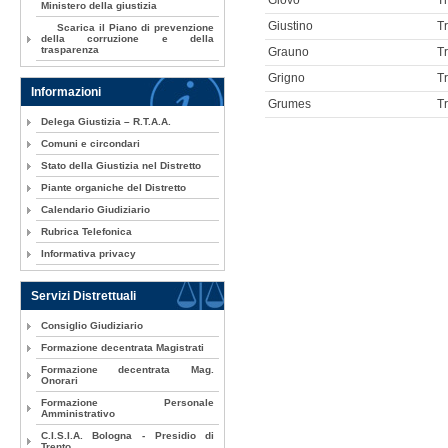
Giovo
T
Ministero della giustizia
Giustino
T
Scarica il Piano di prevenzione
della corruzione e della
trasparenza
Grauno
T
Grigno
T
Informazioni
Grumes
T
Delega Giustizia – R.T.A.A.
Comuni e circondari
Stato della Giustizia nel Distretto
Piante organiche del Distretto
Calendario Giudiziario
Rubrica Telefonica
Informativa privacy
Servizi Distrettuali
Consiglio Giudiziario
Formazione decentrata Magistrati
Formazione decentrata Mag.
Onorari
Formazione Personale
Amministrativo
C.I.S.I.A. Bologna - Presidio di
Trento