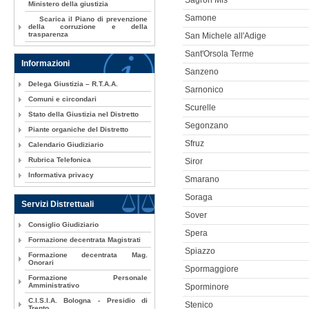
Sagron Mis
Ministero della giustizia
Samone
Scarica il Piano di prevenzione
della corruzione e della
trasparenza
San Michele all'Adige
Sant'Orsola Terme
Informazioni
Sanzeno
Delega Giustizia – R.T.A.A.
Sarnonico
Comuni e circondari
Scurelle
Stato della Giustizia nel Distretto
Segonzano
Piante organiche del Distretto
Sfruz
Calendario Giudiziario
Rubrica Telefonica
Siror
Informativa privacy
Smarano
Soraga
Servizi Distrettuali
Sover
Consiglio Giudiziario
Spera
Formazione decentrata Magistrati
Spiazzo
Formazione decentrata Mag.
Onorari
Spormaggiore
Formazione Personale
Amministrativo
Sporminore
C.I.S.I.A. Bologna - Presidio di
Stenico
Trento