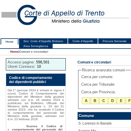
Sez. Corte d'Appello Bolzano
Corte d'Appello
Procura Generale
Home
Area Sorveglianza
Home
|
Comuni e circondari
Accessi pagine:
598,501
Comuni e circondari
Utenti Connessi:
10
Ricerca avanzata comuni
Cerca per comune:
Codice di comportamento
dei dipendenti pubblici
Cerca per Tribunale:
Dal 1° gennaio 2024 è entrato in vigore il
Cerca per Provincia:
nuovo Codice di Comportamento dei
dipendenti del Ministero della giustizia
adottato con d.m. 18 ottobre 2023 e
A
B
C
D
E
F
pubblicato sul Bollettino Ufficiale del
Ministero della giustizia n. 20 del 31
ottobre 2023, che ha sostituito il Codice
di comportamento del personale del
Comune
Ministero della giustizia, adottato con
d.m. 23 febbraio 2018
S. Lorenzo in Banale
Scarica il Codice di
comportamento del personale del