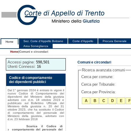
Sez. Corte d'Appello Bolzano
Corte d'Appello
Procura Generale
Home
Area Sorveglianza
Home
|
Comuni e circondari
Accessi pagine:
598,501
Comuni e circondari
Utenti Connessi:
16
Ricerca avanzata comuni
Cerca per comune:
Codice di comportamento
dei dipendenti pubblici
Cerca per Tribunale:
Dal 1° gennaio 2024 è entrato in vigore il
Cerca per Provincia:
nuovo Codice di Comportamento dei
dipendenti del Ministero della giustizia
adottato con d.m. 18 ottobre 2023 e
A
B
C
D
E
F
pubblicato sul Bollettino Ufficiale del
Ministero della giustizia n. 20 del 31
ottobre 2023, che ha sostituito il Codice
di comportamento del personale del
Ministero della giustizia, adottato con
d.m. 23 febbraio 2018
Scarica il Codice di
comportamento del personale del